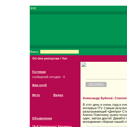
РУС
Поиск
On-line репортаж / Чат
Гостевая
сообщений сегодня - 0
2012/04/01
Фан-клуб
Фото
Видео
Александр Бубнов: Спалле
В этот день я очень горд и оч
интервью ITV. Самым результ
разыгрывающий «Днепра» Стив
Кличко Поветкину нужно почув
Объявления
один, завтра другой. Давайте 
молодежная сборная нашей с
18-й Чемпионат Украины