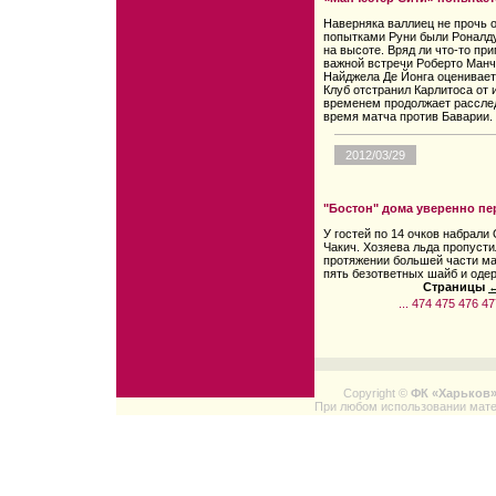
Наверняка валлиец не прочь 
попытками Руни были Роналду
на высоте. Вряд ли что-то пр
важной встречи Роберто Манч
Найджела Де Йонга оцениваетс
Клуб отстранил Карлитоса от и
временем продолжает расслед
время матча против Баварии.
2012/03/29
"Бостон" дома уверенно пе
У гостей по 14 очков набрали
Чакич. Хозяева льда пропусти
протяжении большей части ма
пять безответных шайб и оде
Страницы
←
...
474
475
476
47
Copyright ©
ФК «Харьков
При любом использовании мате