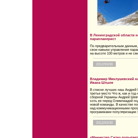
В Ленинградской области 
парапланерист
По предварительным данным,
свои навыки управления пара
на высоте 100 метров и не смо
2012/03/30
Владимир Миклушевский на
Ивана Штыля
В списке лучших наш Андрей 
третье место Что ж, как и го
сборной Украины Андрей Шев
хоть ее перед Олимпиадой по
новой команды. В качестве п
над коммуникационными прогр
программами популяризации з
2012/03/30
«Манчестер Сити» попытае