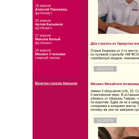
18 апреля
Алексей Панковец
футболист
20 апреля
Артем Касьянов
футболист
27 апреля
Максим Белый
футболист
Два стрелка из Удмуртии в
29 апреля
Отрыв Екимова от 2-го места
Михаил Стельмах
по пулевой стрельбе «МГФСО
главный тренер
серебреную медаль чемпионат
2012/03/31
Визитка города Харьков
Михаил Михайлов возвраща
Химки 3 nbsp;июля (сб), 15. 
5 миллионов евро. В оставшие
убежать от обороны Таврии, ч
по воротам. Едва ли не в каж
соперника в концовке матча. 
почему же они не заиграли ср
2012/03/31