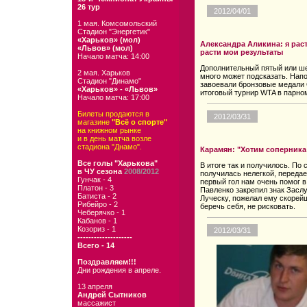
26 тур
2012/04/01
1 мая. Комсомольский
Стадион "Энергетик"
«Харьков» (мол)
Александра Аликина: я раст
«Львов» (мол)
расти мои результаты
Начало матча: 14:00
Дополнительный пятый или ше
2 мая. Харьков
много может подсказать. Нап
Стадион "Динамо"
завоевали бронзовые медали 
«Харьков» - «Львов»
итоговый турнир WTA в парно
Начало матча: 17:00
Билеты продаются в
2012/03/31
магазине
"Всё о спорте"
на книжном рынке
и в день матча возле
стадиона "Днамо".
Карамян: "Хотим соперника
Все голы "Харькова"
В итоге так и получилось. По
в ЧУ сезона
2008/2012
получилась нелегкой, переда
Гунчак - 4
первый гол нам очень помог в
Платон - 3
Павленко закрепил знак Засл
Батиста - 2
Луческу, пожелал ему скорей
Рибейро - 2
беречь себя, не рисковать.
Чеберячко - 1
Кабанов - 1
Козориз - 1
2012/03/31
--------------------
Всего - 14
Поздравляем!!!
Дни рождения в апреле.
13 апреля
Андрей Сытников
массажист