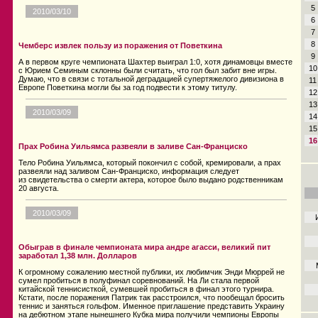
5
2010/03/10
6
7
8
Чемберс извлек пользу из поражения от Поветкина
9
А в первом круге чемпионата Шахтер выиграл 1:0, хотя динамовцы вместе
10
с Юрием Семиным склонны были считать, что гол был забит вне игры.
Думаю, что в связи с тотальной деградацией супертяжелого дивизиона в
11
Европе Поветкина могли бы за год подвести к этому титулу.
12
13
2010/03/09
14
15
16
Прах Робина Уильямса развеяли в заливе Сан-Франциско
Тело Робина Уильямса, который покончил с собой, кремировали, а прах
развеяли над заливом Сан-Франциско, информация следует
из свидетельства о смерти актера, которое было выдано родственникам
20 августа.
2010/03/09
Обыграв в финале чемпионата мира андре агасси, великий пит
заработал 1,38 млн. Долларов
К огромному сожалению местной публики, их любимчик Энди Мюррей не
сумел пробиться в полуфинал соревнований. На Ли стала первой
китайской теннисисткой, сумевшей пробиться в финал этого турнира.
Кстати, после поражения Патрик так расстроился, что пообещал бросить
теннис и заняться гольфом. Именное приглашение представить Украину
на дебютном этапе нынешнего Кубка мира получили чемпионы Европы