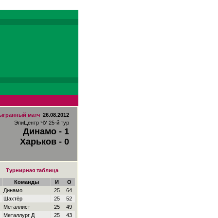
ыгранный матч
26.08.2012
ЭпиЦентр ЧУ 25-й тур
Динамо - 1
Харьков - 0
Турнирная таблица
Команды
И
О
Динамо
25
64
Шахтёр
25
52
Металлист
25
49
Металлург Д
25
43