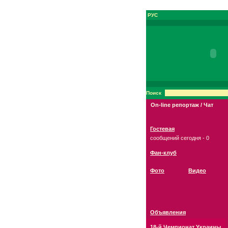
РУС
Поиск
On-line репортаж / Чат
Гостевая
сообщений сегодня - 0
Фан-клуб
Фото
Видео
Объявления
18-й Чемпионат Украины