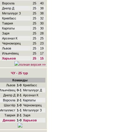
Ворскла
25
40
Днепр Д
25
38
Металлург З
25
38
Кривбасс
25
32
Таврия
25
30
Карпаты
25
30
Заря
25
28
Арсенал К
25
25
Черноморец
25
23
Львов
25
19
Ильичёвец
25
17
Харьков
25
15
полная версия »»
ЧУ - 25 тур
Команды
Львов
1-0
Кривбасс
Ильичёвец
0-1
Металлург Д
Днепр Д
2-1
Арсенал К
Ворскла
2-1
Карпаты
Шахтёр
1-0
Черноморец
Металлист
1-1
Металлург З
Таврия
2-1
Заря
Динамо
1-0
Харьков