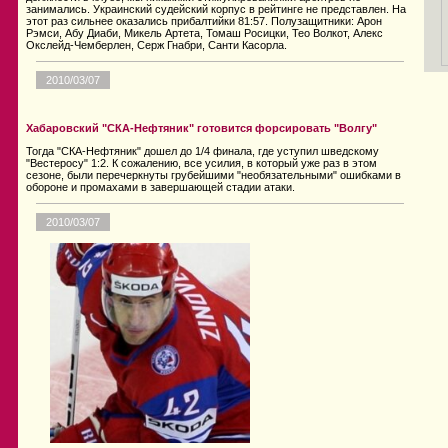
занимались. Украинский судейский корпус в рейтинге не представлен. На
этот раз сильнее оказались прибалтийки 81:57. Полузащитники: Арон
Рэмси, Абу Диаби, Микель Артета, Томаш Росицки, Тео Волкот, Алекс
Окслейд-Чемберлен, Серж Гнабри, Санти Касорла.
2010/03/07
Хабаровский "СКА-Нефтяник" готовится форсировать "Волгу"
Тогда "СКА-Нефтяник" дошел до 1/4 финала, где уступил шведскому
"Вестеросу" 1:2. К сожалению, все усилия, в который уже раз в этом
сезоне, были перечеркнуты грубейшими "необязательными" ошибками в
обороне и промахами в завершающей стадии атаки.
2010/03/07