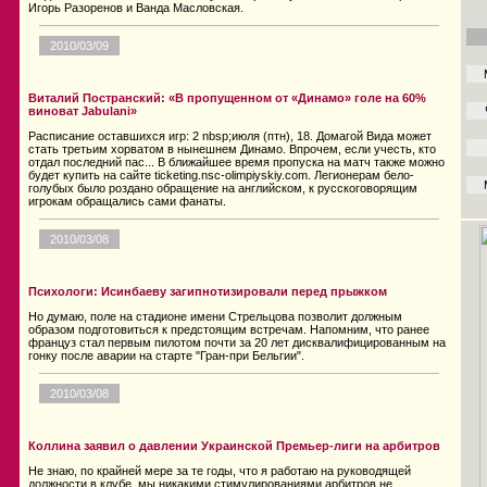
Игорь Разоренов и Ванда Масловская.
2010/03/09
Виталий Постранский: «В пропущенном от «Динамо» голе на 60%
виноват Jabulani»
Расписание оставшихся игр: 2 nbsp;июля (птн), 18. Домагой Вида может
стать третьим хорватом в нынешнем Динамо. Впрочем, если учесть, кто
отдал последний пас... В ближайшее время пропуска на матч также можно
будет купить на сайте ticketing.nsc-olimpiyskiy.com. Легионерам бело-
голубых было роздано обращение на английском, к русскоговорящим
игрокам обращались сами фанаты.
2010/03/08
Психологи: Исинбаеву загипнотизировали перед прыжком
Но думаю, поле на стадионе имени Стрельцова позволит должным
образом подготовиться к предстоящим встречам. Напомним, что ранее
француз стал первым пилотом почти за 20 лет дисквалифицированным на
гонку после аварии на старте "Гран-при Бельгии".
2010/03/08
Коллина заявил о давлении Украинской Премьер-лиги на арбитров
Не знаю, по крайней мере за те годы, что я работаю на руководящей
должности в клубе, мы никакими стимулированиями арбитров не