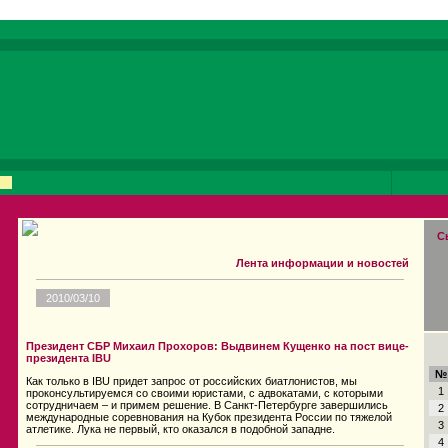
С
Лента информации и новостей
2010/03/10
Президент СБР Михаил Прохоров: Выдвинем Кущенко на пост вице-
президента IBU
№
Как только в IBU придет запрос от российских биатлонистов, мы
1
проконсультируемся со своими юристами, с адвокатами, с которыми
сотрудничаем – и примем решение. В Санкт-Петербурге завершились
2
международные соревнования на Кубок президента России по тяжелой
3
атлетике. Лука не первый, кто оказался в подобной западне.
4