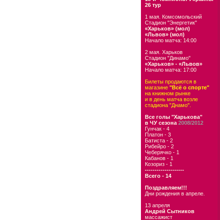
26 тур
1 мая. Комсомольский
Стадион "Энергетик"
«Харьков» (мол)
«Львов» (мол)
Начало матча: 14:00
2 мая. Харьков
Стадион "Динамо"
«Харьков» - «Львов»
Начало матча: 17:00
Билеты продаются в
магазине
"Всё о спорте"
на книжном рынке
и в день матча возле
стадиона "Днамо".
Все голы "Харькова"
в ЧУ сезона
2008/2012
Гунчак - 4
Платон - 3
Батиста - 2
Рибейро - 2
Чеберячко - 1
Кабанов - 1
Козориз - 1
--------------------
Всего - 14
Поздравляем!!!
Дни рождения в апреле.
13 апреля
Андрей Сытников
массажист