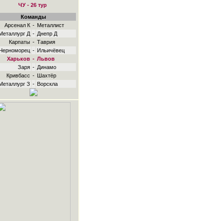
ЧУ - 26 тур
Команды
Арсенал К
-
Металлист
Металлург Д
-
Днепр Д
Карпаты
-
Таврия
Черноморец
-
Ильичёвец
Харьков
-
Львов
Заря
-
Динамо
Кривбасс
-
Шахтёр
Металлург З
-
Ворскла