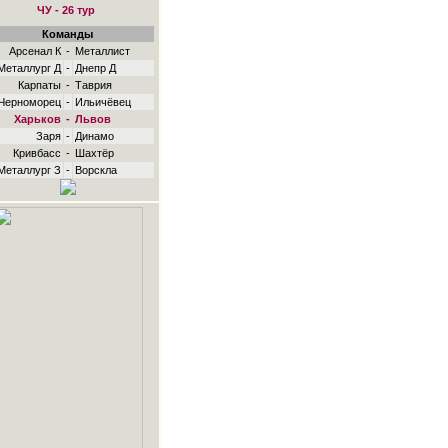
ЧУ - 26 тур
Команды
Арсенал К
-
Металлист
Металлург Д
-
Днепр Д
Карпаты
-
Таврия
Черноморец
-
Ильичёвец
Харьков
-
Львов
Заря
-
Динамо
Кривбасс
-
Шахтёр
Металлург З
-
Ворскла