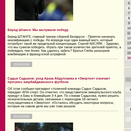
5
6
7
8
9
10
Бернд Штанге: Мы заслужили победу
11
Бернд ШТАНГЕ, главный тренер сборной Беларуси: - Приятно начинать
12
квалификацию с победы. Но впереди еще один важный матч, который
13
потребует такой же предельной концентрации. Сергей КИСЛЯК: - Здорово,
что мы сумели победить. Играть при таком количестве зрителей приятно, а
14
побеждать тем более. Как удалось забить? Братья Глебы разыграли
15
комбинацию в французской штрафной.
16
2014/02/06
Садых Садыхов: уход Араза Абдуллаева в «Эвертон» означает
прогресс азербайджанского футбола
Об этом сообщил президент столичной команды Садых Садыхов,
передает АПА-спорт. Он отметил, что представители ливерпульского клуба
приедут в Баку в ближайшие 3-4 дня. По словам Садыхова, нужно решить
незначительные детали, связанные с переходом 18-летнего
полузащитника в «Эвертон»: «Осталось обсудить некоторые вопросы,
которые на самом деле мы уже тоже решили.
2014/02/06