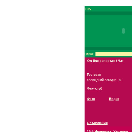
РУС
Поиск
On-line репортаж / Чат
Гостевая
сообщений сегодня - 0
Фан-клуб
Фото
Видео
Объявления
18-й Чемпионат Украины