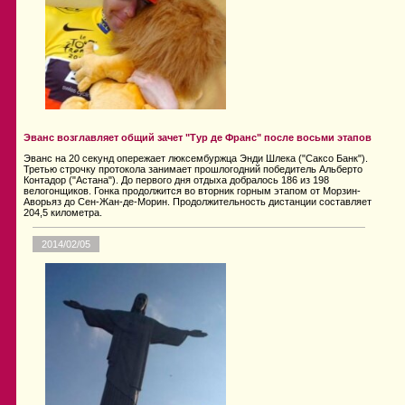
Эванс возглавляет общий зачет "Тур де Франс" после восьми этапов
Эванс на 20 секунд опережает люксембуржца Энди Шлека ("Саксо Банк").
Третью строчку протокола занимает прошлогодний победитель Альберто
Контадор ("Астана"). До первого дня отдыха добралось 186 из 198
велогонщиков. Гонка продолжится во вторник горным этапом от Морзин-
Аворьяз до Сен-Жан-де-Морин. Продолжительность дистанции составляет
204,5 километра.
2014/02/05