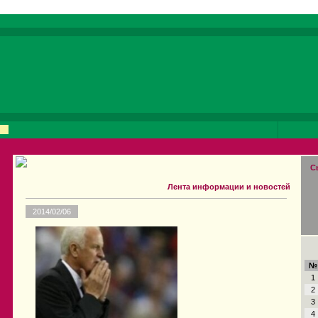
С
Лента информации и новостей
2014/02/06
№
1
2
3
4