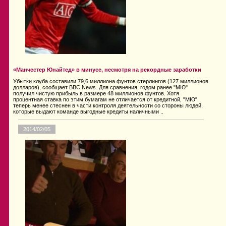
«Манчестер Юнайтед» в минусе, несмотря на рекордные заработки
Убытки клуба составили 79,6 миллиона фунтов стерлингов (127 миллионов
долларов), сообщает BBC News. Для сравнения, годом ранее "МЮ"
получил чистую прибыль в размере 48 миллионов фунтов. Хотя
процентная ставка по этим бумагам не отличается от кредитной, "МЮ"
теперь менее стеснен в части контроля деятельности со стороны людей,
которые выдают команде выгодные кредиты наличными ..
2014/02/05