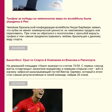
Трофеи за победы на чемпионатах мира по волейболу были
украдены в Рио
Чиновник Бразильской конфедерации волейбола Неури Барбиери заявил,
что кубки не имеют коммерческой ценности: их невозможно продать или
переплавить. При этом он обратился к похитителям с просьбой вернуть
трофеи и тем самым продемонстрировать любовь бразильцев к данному
виду спорта.
2014/02/05
Баскетбол: Урал vs Спарта & Компания из Власова и Рапопорта
На домашней площадке «Урал» выиграл со счетом 74:59. С первых секунд
матча «спартанцы» захватили инициативу и первыми открыли счет - мяч в
корзину забросил разыгрывающий гостей Виктор Заряжко, который в итоге
стал самым результативным в своей команде, набрав 26 очков.
2014/02/05