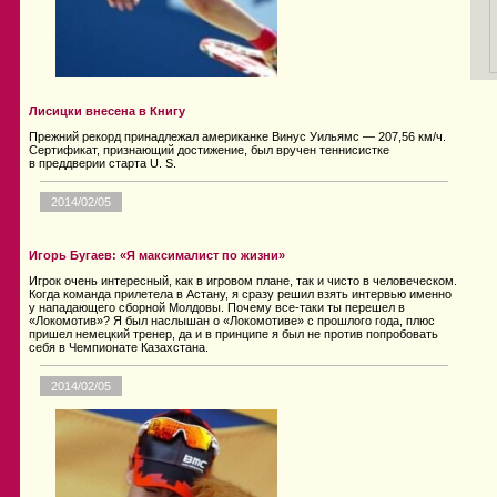
Лисицки внесена в Книгу
Прежний рекорд принадлежал американке Винус Уильямс — 207,56 км/ч.
Сертификат, признающий достижение, был вручен теннисистке
в преддверии старта U. S.
2014/02/05
Игорь Бугаев: «Я максималист по жизни»
Игрок очень интересный, как в игровом плане, так и чисто в человеческом.
Когда команда прилетела в Астану, я сразу решил взять интервью именно
у нападающего сборной Молдовы. Почему все-таки ты перешел в
«Локомотив»? Я был наслышан о «Локомотиве» с прошлого года, плюс
пришел немецкий тренер, да и в принципе я был не против попробовать
себя в Чемпионате Казахстана.
2014/02/05