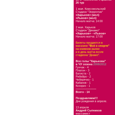
26 тур
1 мая. Комсомольский
Стадион "Энергетик"
«Харьков» (мол)
«Львов» (мол)
Начало матча: 14:00
2 мая. Харьков
Стадион "Динамо"
«Харьков» - «Львов»
Начало матча: 17:00
Билеты продаются в
магазине
"Всё о спорте"
на книжном рынке
и в день матча возле
стадиона "Днамо".
Все голы "Харькова"
в ЧУ сезона
2008/2012
Гунчак - 4
Платон - 3
Батиста - 2
Рибейро - 2
Чеберячко - 1
Кабанов - 1
Козориз - 1
--------------------
Всего - 14
Поздравляем!!!
Дни рождения в апреле.
13 апреля
Андрей Сытников
массажист