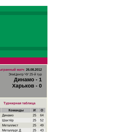
ыгранный матч
26.08.2012
ЭпиЦентр ЧУ 25-й тур
Динамо - 1
Харьков - 0
Турнирная таблица
Команды
И
О
Динамо
25
64
Шахтёр
25
52
Металлист
25
49
Металлург Д
25
43