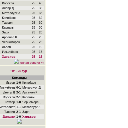
Ворскла
25
40
Днепр Д
25
38
Металлург З
25
38
Кривбасс
25
32
Таврия
25
30
Карпаты
25
30
Заря
25
28
Арсенал К
25
25
Черноморец
25
23
Львов
25
19
Ильичёвец
25
17
Харьков
25
15
полная версия »»
ЧУ - 25 тур
Команды
Львов
1-0
Кривбасс
Ильичёвец
0-1
Металлург Д
Днепр Д
2-1
Арсенал К
Ворскла
2-1
Карпаты
Шахтёр
1-0
Черноморец
Металлист
1-1
Металлург З
Таврия
2-1
Заря
Динамо
1-0
Харьков