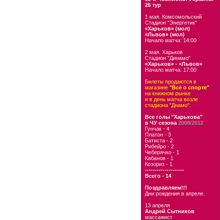
26 тур
1 мая. Комсомольский
Стадион "Энергетик"
«Харьков» (мол)
«Львов» (мол)
Начало матча: 14:00
2 мая. Харьков
Стадион "Динамо"
«Харьков» - «Львов»
Начало матча: 17:00
Билеты продаются в
магазине
"Всё о спорте"
на книжном рынке
и в день матча возле
стадиона "Днамо".
Все голы "Харькова"
в ЧУ сезона
2008/2012
Гунчак - 4
Платон - 3
Батиста - 2
Рибейро - 2
Чеберячко - 1
Кабанов - 1
Козориз - 1
--------------------
Всего - 14
Поздравляем!!!
Дни рождения в апреле.
13 апреля
Андрей Сытников
массажист