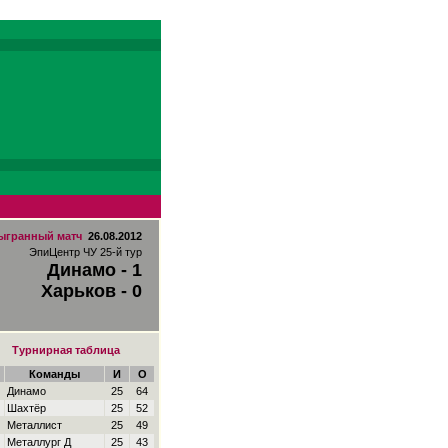
ыгранный матч
26.08.2012
ЭпиЦентр ЧУ 25-й тур
Динамо - 1
Харьков - 0
Турнирная таблица
Команды
И
О
Динамо
25
64
Шахтёр
25
52
Металлист
25
49
Металлург Д
25
43