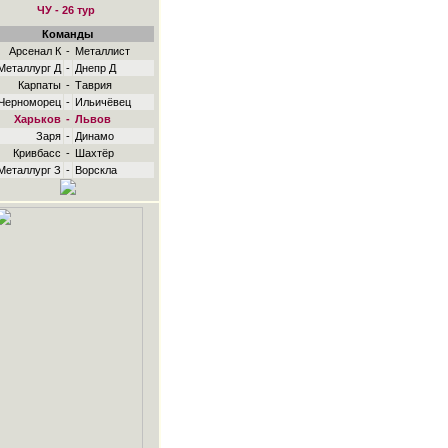
ЧУ - 26 тур
Команды
Арсенал К
-
Металлист
Металлург Д
-
Днепр Д
Карпаты
-
Таврия
Черноморец
-
Ильичёвец
Харьков
-
Львов
Заря
-
Динамо
Кривбасс
-
Шахтёр
Металлург З
-
Ворскла