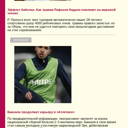
Эффект бабочки. Как травма Рафаэля Надаля повлияет на мировой
теннис
P. Пропуск всех трех турниров автоматически лишит 28-летнего
спортсмена сразу 4000 рейтинговых очков. травмы правого запястья. из-
за «Жаль, что мне не удастся повторить свои прошлогодние достижения
на этих соревнованиях.
2010/01/03
Баккали продолжит карьеру в «Атлетико»
По предварительной информации, «матрасники» заплатят за игрока
национальной сборной Бельгии 2−3 миллиона евро. Баккали в свое время
стал самым молодым участником нидерландской Эре, дебютировав