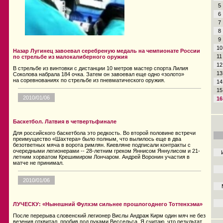
5
6
7
8
9
10
Назар Лугинец завоевал серебреную медаль на чемпионате России
11
по стрельбе из малокалиберного оружия
12
В стрельбе из винтовки с дистанции 10 метров мастер спорта Лилия
13
Соколова набрала 184 очка. Затем он завоевал еще одно «золото»
на соревнованиях по стрельбе из пневматического оружия.
14
15
2010/01/06
16
Баскетбол. Латвия в четвертьфинале
Для российского баскетбола это редкость. Во второй половине встречи
преимущество «Шахтера» было полным, что вылилось еще в два
безответных мяча в ворота римлян. Киевляне подписали контракты с
очередными легионерами -- 28-летним греком Яннисом Яннулисом и 21-
летним хорватом Крешимиром Лончаром. Андрей Воронин участия в
матче не принимал.
2010/01/06
ЛУЧЕСКУ: «Нынешний Фулхэм сильнее прошлогоднего Тоттенхэма»
После перерыва словенский легионер Вислы Андраж Кирм один мяч не без
везения отквитал, пробив под руками Вессельса. Я считаю, что результат