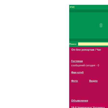
РУС
Поиск
On-line репортаж / Чат
Гостевая
сообщений сегодня - 0
Фан-клуб
Фото
Видео
Объявления
18-й Чемпионат Украины