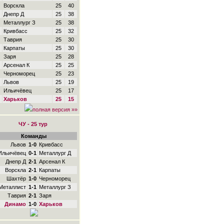
Ворскла
25
40
Днепр Д
25
38
Металлург З
25
38
Кривбасс
25
32
Таврия
25
30
Карпаты
25
30
Заря
25
28
Арсенал К
25
25
Черноморец
25
23
Львов
25
19
Ильичёвец
25
17
Харьков
25
15
полная версия »»
ЧУ - 25 тур
Команды
Львов
1-0
Кривбасс
Ильичёвец
0-1
Металлург Д
Днепр Д
2-1
Арсенал К
Ворскла
2-1
Карпаты
Шахтёр
1-0
Черноморец
Металлист
1-1
Металлург З
Таврия
2-1
Заря
Динамо
1-0
Харьков