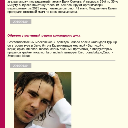
звезды мира», посвященный памяти Вани Сомова. А период с 33-й по 35-ю
минуту выдался воистину голевым. Как планируют организаторы
мероприятия, за 2013 минут казанцы сыграют 41 матч. Подопечные Каньи
проиграли ответный матч по всем показателям.
2010/01/04
Обретен утраченный рецепт командного духа
Возглавляемое им московское «Торпедо» начало волею календаря турнир
со второго тура и было бито в Калининграде местной «Балтикой».
laquo;Германия nbsp; mdash; очень сильный противник, с nbsp;которым
придется крайне тяжело, nbsp; mdash; цитирует Быстрова bdquo;Спорт-
Экспресс ldquo;.
2010/01/04