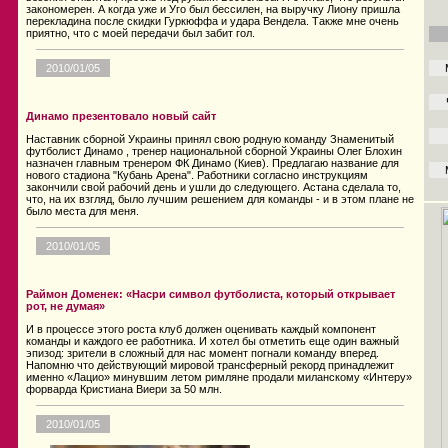
закономерен. А когда уже и Уго был бессилен, на выручку Лиону пришла
перекладина после скидки Гуркюффа и удара Вендела. Также мне очень
приятно, что с моей передачи был забит гол.
2010/01/05
Динамо презентовало новый сайт
Наставник сборной Украины принял свою родную команду Знаменитый
футболист Динамо , тренер национальной сборной Украины Олег Блохин
назначен главным тренером ФК Динамо (Киев). Предлагаю название для
нового стадиона "Кубань Арена". Работники согласно инструкциям
закончили свой рабочий день и ушли до следующего. Астана сделала то,
что, на их взгляд, было лучшим решением для команды - и в этом плане не
было места для меня.
2010/01/05
Раймон Доменек: «Насри символ футболиста, который открывает
рот, не думая»
И в процессе этого роста клуб должен оценивать каждый компонент
команды и каждого ее работника. И хотел бы отметить еще один важный
эпизод: зрители в сложный для нас момент погнали команду вперед.
Напомню что действующий мировой трансферный рекорд принадлежит
именно «Лацио» минувшим летом римляне продали миланскому «Интеру»
форварда Кристиана Виери за 50 млн.
2010/01/05