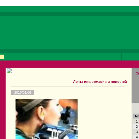
С
Лента информации и новостей
2010/01/06
№
1
2
3
4