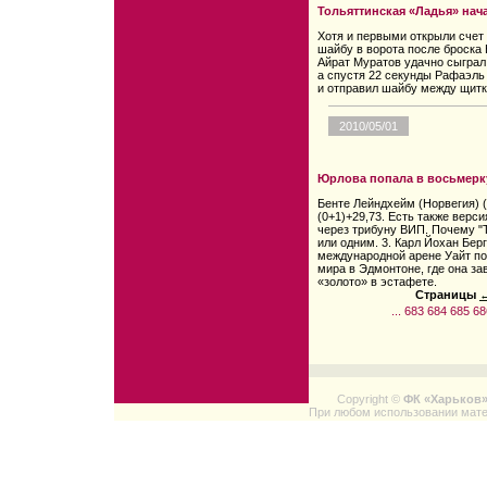
Тольяттинская «Ладья» нач
Хотя и первыми открыли счет
шайбу в ворота после броска 
Айрат Муратов удачно сыграл
а спустя 22 секунды Рафаэль
и отправил шайбу между щитк
2010/05/01
Юрлова попала в восьмерк
Бенте Лейндхейм (Норвегия) (
(0+1)+29,73. Есть также верс
через трибуну ВИП. Почему "Т
или одним. 3. Карл Йохан Берг
международной арене Уайт по
мира в Эдмонтоне, где она за
«золото» в эстафете.
Страницы
←
...
683
684
685
68
Copyright ©
ФК «Харьков
При любом использовании мате