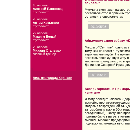
спираль"
18 апреля
Алексей Панковец
Мужчина скончался на месте 
футболист
обстоятельства и причины тр
установить специалистам.
20 апреля
Артем Касьянов
футболист
2010/05/03
27 апреля
Максим Белый
футболист
Абрамович завел собаку, «
29 апреля
Мысли о "Селтике" появились 
Михаил Стельмах
тому, как на голом энтузиазм
главный тренер
европейские клубы. Не привы
показать свою лучшую игру в 
москвичи преодолеют, то в тр
Дании или Северной Ирландии
2010/05/03
Визитка города Харьков
Беспризорность в Приморь
культуры
Я могу победить любого. Здор
достойно противостоял одном
моделью возрожденной ATS до
автомобиль марки в 60-х годах
сегодняшний, – когда все прот
приятно было выиграть именн
Лионель Месси в преддверии к
подчеркнул: команда не ставит