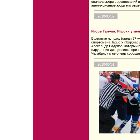
сначала жюри соревнований п
апелляционное жюри его отме
2010/05/02
Игорь Гамула: Игроки у мен
В десятке лучших (среди 37 у
спортсмена. laquo;У nbsp;на
Александр Радулов, который 
нарушения дисциплины, призна
Челябинск с не очень хороши
2010/05/01