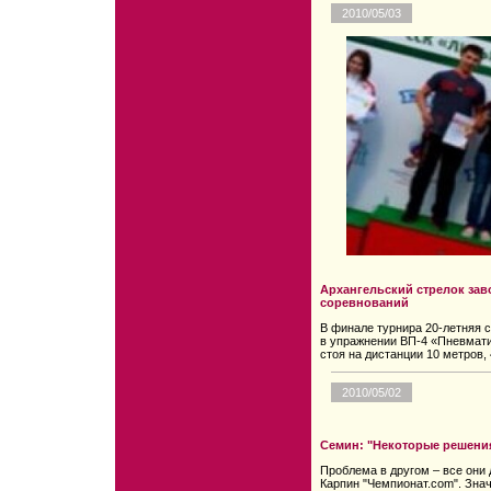
2010/05/03
Архангельский стрелок зав
соревнований
В финале турнира 20-летняя с
в упражнении ВП-4 «Пневмати
стоя на дистанции 10 метров,
2010/05/02
Семин: "Некоторые решени
Проблема в другом – все они 
Карпин "Чемпионат.com". Знач