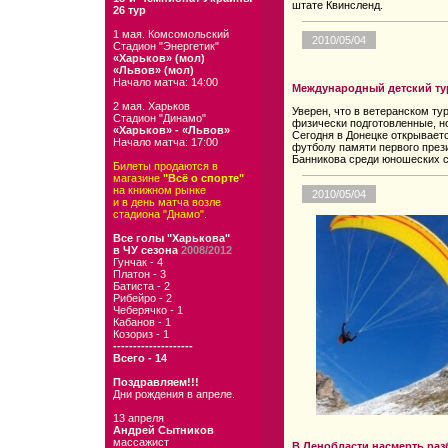
штате Квинсленд.
26 тур
1 мая. Комсомольский
2010/05/04
Стадион "Энергетик"
«Харьков» (мол)
«Львов» (мол)
Начало матча: 14:00
Международный детский ту
2 мая. Харьков
Уверен, что в ветеранском ту
Стадион "Динамо"
физически подготовленные, н
«Харьков» - «Львов»
Сегодня в Донецке открывает
Начало матча: 17:00
футболу памяти первого през
Банникова среди юношеских с
Билеты продаются в
магазине
"Всё о спорте"
на книжном рынке
2010/05/04
и в день матча возле
стадиона "Днамо".
Все голы "Харькова"
в ЧУ сезона
2008/2012
Гунчак - 4
Платон - 3
Батиста - 2
Рибейро - 2
Чеберячко - 1
Кабанов - 1
Козориз - 1
--------------------
Всего - 14
Поздравляем!!!
Дни рождения в апреле.
13 апреля
Андрей Сытников
массажист
В Ленобласти насмерть раз