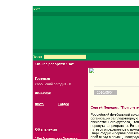
РУС
Поиск
On-line репортаж / Чат
Гостевая
сообщений сегодня - 0
2010/05/04
Фан-клуб
Фото
Видео
Сергей Передня: "При счет
Российский футбольный союз
организации за плодотворную 
отечественного футбола, - го
перепутать приоритеты. Есть 
Объявления
путевок определялись с пом
Энди Роддик и первая ракетк
свой вклад в помощь пострад
18-й Чемпионат Украины