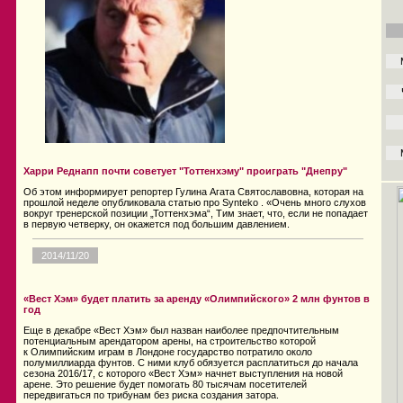
Харри Реднапп почти советует "Тоттенхэму" проиграть "Днепру"
Об этом информирует репортер Гулинa Агата Святославовна, которая на
прошлой неделе опубликовала статью про Synteko . «Очень много слухов
вокруг тренерской позиции „Тоттенхэма“, Тим знает, что, если не попадает
в первую четверку, он окажется под большим давлением.
2014/11/20
«Вест Хэм» будет платить за аренду «Олимпийского» 2 млн фунтов в
год
Еще в декабре «Вест Хэм» был назван наиболее предпочтительным
потенциальным арендатором арены, на строительство которой
к Олимпийским играм в Лондоне государство потратило около
полумиллиарда фунтов. С ними клуб обязуется расплатиться до начала
сезона 2016/17, с которого «Вест Хэм» начнет выступления на новой
арене. Это решение будет помогать 80 тысячам посетителей
передвигаться по трибунам без риска создания затора.