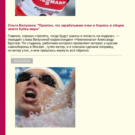
Ольга Вилухина: "Приятно, что зарабатываю очки и борюсь в общем
зачете Кубка мира"
Главное, хорошо стрелять, тогда будут шансы и попасть на подиум», —
передаёт слова Вилухиной корреспондент «Чемпионата» Александр
Круглов. По стадиону, работники которого проявляют интерес к курсам
самообороны в Москве , гулял ветер, и я сначала сделала поправку,
но ветер утих, и мне пришлось вернуть всё обратно.
2014/11/19