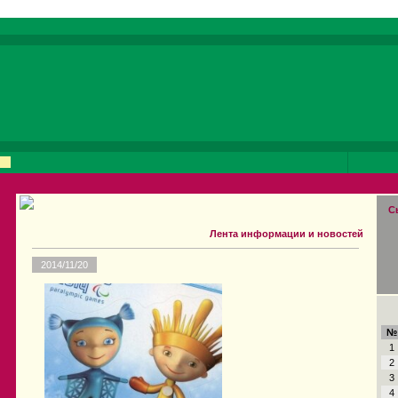
С
Лента информации и новостей
2014/11/20
№
1
2
3
4