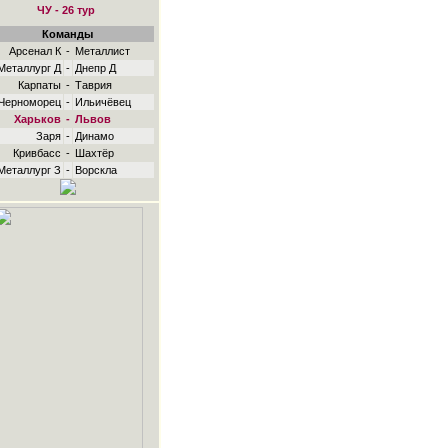
ЧУ - 26 тур
Команды
Арсенал К
-
Металлист
Металлург Д
-
Днепр Д
Карпаты
-
Таврия
Черноморец
-
Ильичёвец
Харьков
-
Львов
Заря
-
Динамо
Кривбасс
-
Шахтёр
Металлург З
-
Ворскла