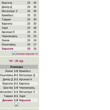
Ворскла
25
40
Днепр Д
25
38
Металлург З
25
38
Кривбасс
25
32
Таврия
25
30
Карпаты
25
30
Заря
25
28
Арсенал К
25
25
Черноморец
25
23
Львов
25
19
Ильичёвец
25
17
Харьков
25
15
полная версия »»
ЧУ - 25 тур
Команды
Львов
1-0
Кривбасс
Ильичёвец
0-1
Металлург Д
Днепр Д
2-1
Арсенал К
Ворскла
2-1
Карпаты
Шахтёр
1-0
Черноморец
Металлист
1-1
Металлург З
Таврия
2-1
Заря
Динамо
1-0
Харьков