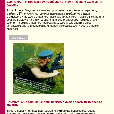
Девятикратная призерка олимпийских игр по плаванию завершила
карьеру
Р. На Играх в Лондоне, жители которого знают как заказать перетяжку
мебели , 27-летняя спортсменка завоевала серебряную медаль
в эстафете 4 по 100 метров комплексным плаванием. Также в Пекине она
добыла высшую награду на дистанции 100 м брассом. Помимо этого
Джонс — семикратная чемпионка мира. Шесть раз спортсменка
устанавливала или обновляла мировой рекорд на 100- и 200-метровке
брассом.
2014/11/19
Прыгнуть с Google. Поисковик посвятил дудл одному из пионеров
авиации
Вместо привычной надписи на главной странице поисковика теперь
красуется мини-мультфильм об этом событии. Об этом информирует