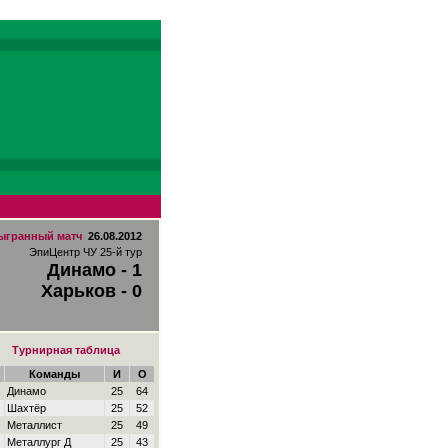
ыгранный матч
26.08.2012
ЭпиЦентр ЧУ 25-й тур
Динамо - 1
Харьков - 0
Турнирная таблица
Команды
И
О
Динамо
25
64
Шахтёр
25
52
Металлист
25
49
Металлург Д
25
43