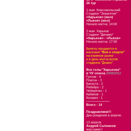
26 тур
1 мая. Комсомольский
Стадион "Энергетик"
«Харьков» (мол)
«Львов» (мол)
Начало матча: 14:00
2 мая. Харьков
Стадион "Динамо"
«Харьков» - «Львов»
Начало матча: 17:00
Билеты продаются в
магазине
"Всё о спорте"
на книжном рынке
и в день матча возле
стадиона "Днамо".
Все голы "Харькова"
в ЧУ сезона
2008/2012
Гунчак - 4
Платон - 3
Батиста - 2
Рибейро - 2
Чеберячко - 1
Кабанов - 1
Козориз - 1
--------------------
Всего - 14
Поздравляем!!!
Дни рождения в апреле.
13 апреля
Андрей Сытников
массажист