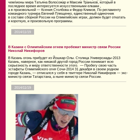
чемпионы мира Татьяна Волосожар и Максим Траньков, который в
последнее время интересуется искусственными елками ,
а в произвольной — Ксения Столбова и Федор Климов. По регламенту
командного турнира Евгений Плющенко, единственный одиночник
в составе сборной России на Олимпийских играх, должен будет откатать
и короткую, и произвольную программы.
2014/11/19
В Казани с Олимпийским огнем пробежит министр связи России
Николай Никифоров
В Казань огонь прибудет из Йошкар-Олы. Столица Универсиады-2013
Казань, наверное, как никакой другой город России понимает всю
серьезность и меру ответственности этого. — Пробегу свою часть
эстафеты Олимпийского огня Сочи-2014 31 декабря в своем родном
городе Казань, — отписался у себя в твиттере Николай Никифоров — экс-
министр связи Татарстана, а ныне министр связи России.
2014/11/19