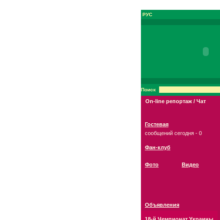
РУС
Поиск
On-line репортаж / Чат
Гостевая
сообщений сегодня - 0
Фан-клуб
Фото
Видео
Объявления
18-й Чемпионат Украины