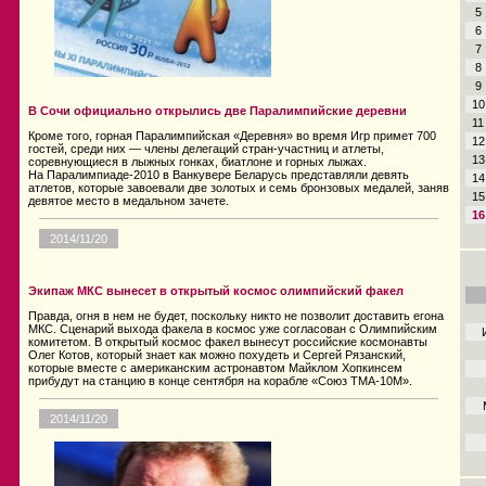
5
6
7
8
9
10
В Сочи официально открылись две Паралимпийские деревни
11
Кроме того, горная Паралимпийская «Деревня» во время Игр примет 700
12
гостей, среди них — члены делегаций стран-участниц и атлеты,
13
соревнующиеся в лыжных гонках, биатлоне и горных лыжах.
На Паралимпиаде-2010 в Ванкувере Беларусь представляли девять
14
атлетов, которые завоевали две золотых и семь бронзовых медалей, заняв
15
девятое место в медальном зачете.
16
2014/11/20
Экипаж МКС вынесет в открытый космос олимпийский факел
Правда, огня в нем не будет, поскольку никто не позволит доставить егона
МКС. Сценарий выхода факела в космос уже согласован с Олимпийским
комитетом. В открытый космос факел вынесут российские космонавты
Олег Котов, который знает как можно похудеть и Сергей Рязанский,
которые вместе с американским астронавтом Майклом Хопкинсем
прибудут на станцию в конце сентября на корабле «Союз ТМА-10М».
2014/11/20