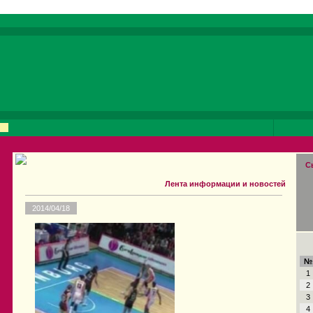
С
Лента информации и новостей
2014/04/18
№
1
2
3
4