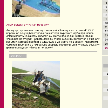
5
6
7
8
9
10
УГМК вышел в «Финал восьми»
11
Лисицы разгромили на выезде словацкий «Кошице» со счетом 49:75. С
12
первых же секунд баскетболистки екатеринбургского клуба принялись
13
доминировать на каждом квадратном метре площадки. В итоге игроки
«Кошице» не сумели набрать даже 50 очков, а лисицы готовятся к «Финалу
14
восьми», который пройдет в Стамбуле с 28 марта по 1 апреля. Напомним,
15
чемпион Евролиги в этом сезоне впервые определится в «Финале восьми»
(ранее проходили «Финалы четырех»).
16
2014/04/18