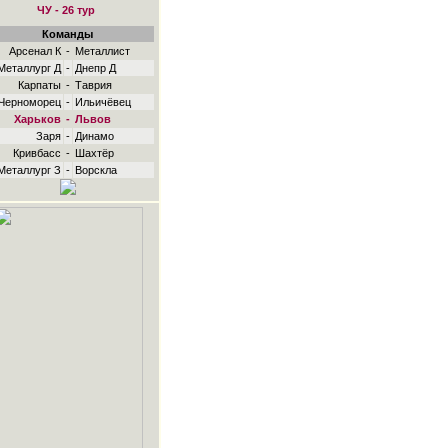
ЧУ - 26 тур
Команды
Арсенал К
-
Металлист
Металлург Д
-
Днепр Д
Карпаты
-
Таврия
Черноморец
-
Ильичёвец
Харьков
-
Львов
Заря
-
Динамо
Кривбасс
-
Шахтёр
Металлург З
-
Ворскла