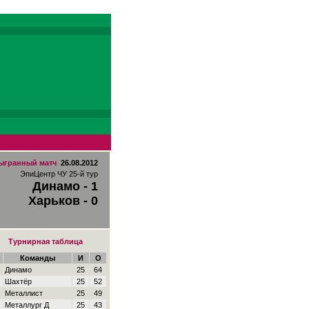
ыгранный матч
26.08.2012
ЭпиЦентр ЧУ 25-й тур
Динамо - 1
Харьков - 0
Турнирная таблица
Команды
И
О
Динамо
25
64
Шахтёр
25
52
Металлист
25
49
Металлург Д
25
43