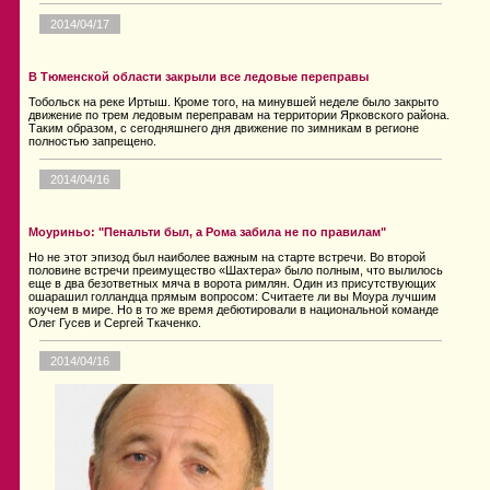
2014/04/17
В Тюменской области закрыли все ледовые переправы
Тобольск на реке Иртыш. Кроме того, на минувшей неделе было закрыто
движение по трем ледовым переправам на территории Ярковского района.
Таким образом, с сегодняшнего дня движение по зимникам в регионе
полностью запрещено.
2014/04/16
Моуриньо: "Пенальти был, а Рома забила не по правилам"
Но не этот эпизод был наиболее важным на старте встречи. Во второй
половине встречи преимущество «Шахтера» было полным, что вылилось
еще в два безответных мяча в ворота римлян. Один из присутствующих
ошарашил голландца прямым вопросом: Считаете ли вы Моура лучшим
коучем в мире. Но в то же время дебютировали в национальной команде
Олег Гусев и Сергей Ткаченко.
2014/04/16