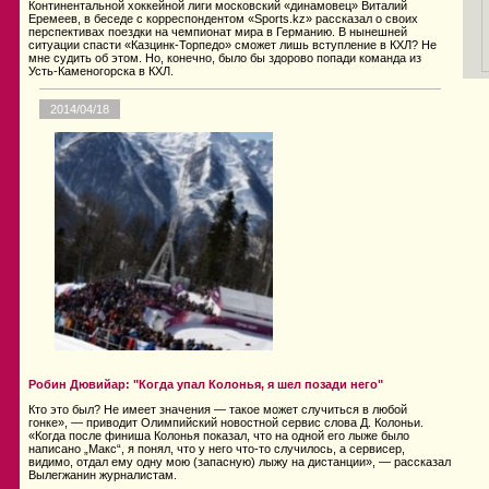
Континентальной хоккейной лиги московский «динамовец» Виталий
Еремеев, в беседе с корреспондентом «Sports.kz» рассказал о своих
перспективах поездки на чемпионат мира в Германию. В нынешней
ситуации спасти «Казцинк-Торпедо» сможет лишь вступление в КХЛ? Не
мне судить об этом. Но, конечно, было бы здорово попади команда из
Усть-Каменогорска в КХЛ.
2014/04/18
Робин Дювийар: "Когда упал Колонья, я шел позади него"
Кто это был? Не имеет значения — такое может случиться в любой
гонке», — приводит Олимпийский новостной сервис слова Д. Колоньи.
«Когда после финиша Колонья показал, что на одной его лыже было
написано „Макс“, я понял, что у него что-то случилось, а сервисер,
видимо, отдал ему одну мою (запасную) лыжу на дистанции», — рассказал
Вылегжанин журналистам.