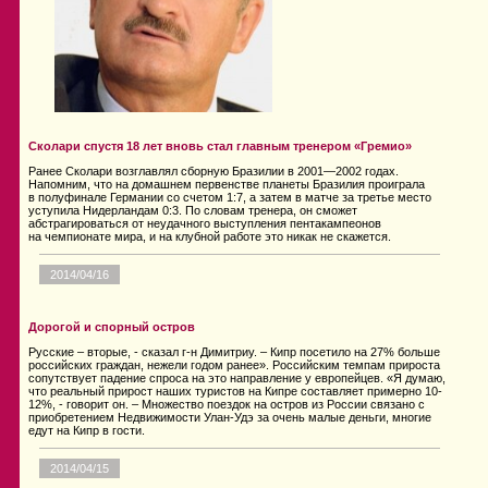
Сколари спустя 18 лет вновь стал главным тренером «Гремио»
Ранее Сколари возглавлял сборную Бразилии в 2001—2002 годах.
Напомним, что на домашнем первенстве планеты Бразилия проиграла
в полуфинале Германии со счетом 1:7, а затем в матче за третье место
уступила Нидерландам 0:3. По словам тренера, он сможет
абстрагироваться от неудачного выступления пентакампеонов
на чемпионате мира, и на клубной работе это никак не скажется.
2014/04/16
Дорогой и спорный остров
Русские – вторые, - сказал г-н Димитриу. – Кипр посетило на 27% больше
российских граждан, нежели годом ранее». Российским темпам прироста
сопутствует падение спроса на это направление у европейцев. «Я думаю,
что реальный прирост наших туристов на Кипре составляет примерно 10-
12%, - говорит он. – Множество поездок на остров из России связано с
приобретением Недвижимости Улан-Удэ за очень малые деньги, многие
едут на Кипр в гости.
2014/04/15