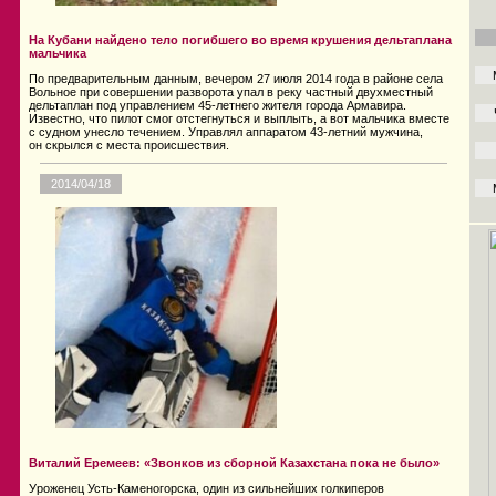
На Кубани найдено тело погибшего во время крушения дельтаплана
мальчика
По предварительным данным, вечером 27 июля 2014 года в районе села
Вольное при совершении разворота упал в реку частный двухместный
дельтаплан под управлением 45-летнего жителя города Армавира.
Известно, что пилот смог отстегнуться и выплыть, а вот мальчика вместе
с судном унесло течением. Управлял аппаратом 43-летний мужчина,
он скрылся с места происшествия.
2014/04/18
Виталий Еремеев: «Звонков из сборной Казахстана пока не было»
Уроженец Усть-Каменогорска, один из сильнейших голкиперов