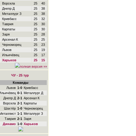
Ворскла
25
40
Днепр Д
25
38
Металлург З
25
38
Кривбасс
25
32
Таврия
25
30
Карпаты
25
30
Заря
25
28
Арсенал К
25
25
Черноморец
25
23
Львов
25
19
Ильичёвец
25
17
Харьков
25
15
полная версия »»
ЧУ - 25 тур
Команды
Львов
1-0
Кривбасс
Ильичёвец
0-1
Металлург Д
Днепр Д
2-1
Арсенал К
Ворскла
2-1
Карпаты
Шахтёр
1-0
Черноморец
Металлист
1-1
Металлург З
Таврия
2-1
Заря
Динамо
1-0
Харьков