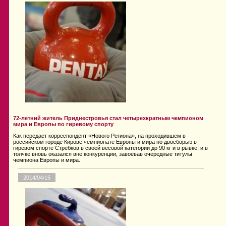
72-летний житель Приднестровья стал четырехкратным чемпионом
мира и Европы по гиревому спорту
Как передает корреспондент «Нового Региона», на проходившем в
российском городе Кирове чемпионате Европы и мира по двоеборью в
гиревом спорте Стребков в своей весовой категории до 90 кг и в рывке, и в
толчке вновь оказался вне конкуренции, завоевав очередные титулы
чемпиона Европы и мира.
2014/04/15