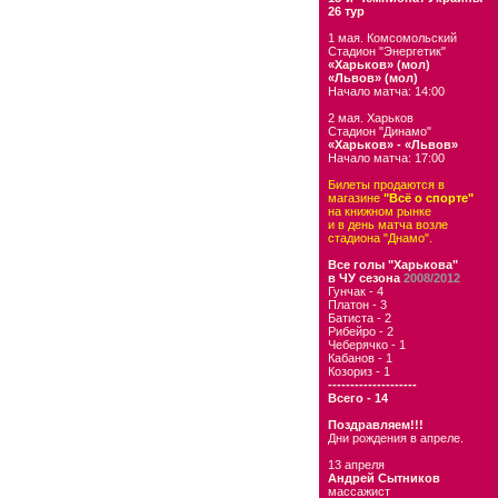
26 тур
1 мая. Комсомольский
Стадион "Энергетик"
«Харьков» (мол)
«Львов» (мол)
Начало матча: 14:00
2 мая. Харьков
Стадион "Динамо"
«Харьков» - «Львов»
Начало матча: 17:00
Билеты продаются в
магазине
"Всё о спорте"
на книжном рынке
и в день матча возле
стадиона "Днамо".
Все голы "Харькова"
в ЧУ сезона
2008/2012
Гунчак - 4
Платон - 3
Батиста - 2
Рибейро - 2
Чеберячко - 1
Кабанов - 1
Козориз - 1
--------------------
Всего - 14
Поздравляем!!!
Дни рождения в апреле.
13 апреля
Андрей Сытников
массажист