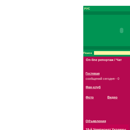
РУС
Поиск
On-line репортаж / Чат
Гостевая
сообщений сегодня - 0
Фан-клуб
Фото
Видео
Объявления
18-й Чемпионат Украины