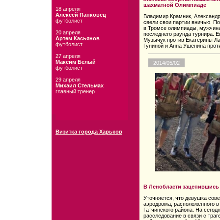
шахматной Олимпиаде
18 апреля
Алексей Панковец
Владимир Крамник, Александр
футболист
свели свои партии вничью. П
в Тромсе олимпиады, мужчина
20 апреля
последнего раунда турнира. 
Артем Касьянов
Музычук против Екатерины Ла
футболист
Гуниной и Анна Ушенина прот
27 апреля
Максим Белый
2014/05/02
футболист
29 апреля
Михаил Стельмах
главный тренер
Визитка города Харьков
В Ленобласти зацепившись 
Уточняется, что девушка сов
аэродрома, расположенного в
Гатчинского района. На сегод
расследование в связи с траг