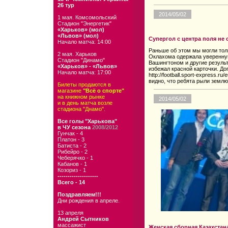
26 тур
2014/05/02
1 мая. Комсомольский
Стадион "Энергетик"
«Харьков» (мол)
«Львов» (мол)
Супергол с центра поля не 
Начало матча: 14:00
Раньше об этом мы могли тол
2 мая. Харьков
Оклахома одержала уверенную
Стадион "Динамо"
Вашингтоном и другие резуль
«Харьков» - «Львов»
избежал красной карточки. Д
Начало матча: 17:00
http://football.sport-express.r
видно, что ребята рыли землю
Билеты продаются в
магазине
"Всё о спорте"
на книжном рынке
2014/05/02
и в день матча возле
стадиона "Днамо".
Все голы "Харькова"
в ЧУ сезона
2008/2012
Гунчак - 4
Платон - 3
Батиста - 2
Рибейро - 2
Чеберячко - 1
Кабанов - 1
Козориз - 1
--------------------
Всего - 14
Поздравляем!!!
Дни рождения в апреле.
13 апреля
Андрей Сытников
массажист
Женская сборная Казахстан