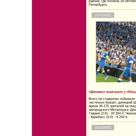
районе, где погибла 18-летня
Петербурга.
2014/05/02
«Динамо» выиграло у «Иль
Всего на стадионах побывало 
частенько бывает, донецкий Ш
Арене 36 275 зрителей на пое
запородского Металлурга. Днеп
Таврия (2:0) - 20 304 4. Черно
- Кривбасс (6:0) - 9 200 6.
2014/05/02