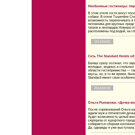
Необычные гостиницы: тюрь
В этом отеле гости могут пос
собаки. В отеле Turpentine C
возможность переночевать в 
питомника для крупных предс
тигров и леопардов.Номера от
расположены под водой, на гл
2014/04/30
Сеть The Standard Hotels о
Балаш сразу осознал, что за
молодых, модных и стильных 
области гостеприимства — та
вкусы, но, в то же время, бы
Standard имеет свои особенно
2014/04/30
Ольга Рыпакова: «Дочка м
После соревнований Ольга ка
ждали муж и пятилетняя дочка
будет возможность целый меся
сюрприза от курортного город
собирается сборная континент
Да, однажды я уже выступала 