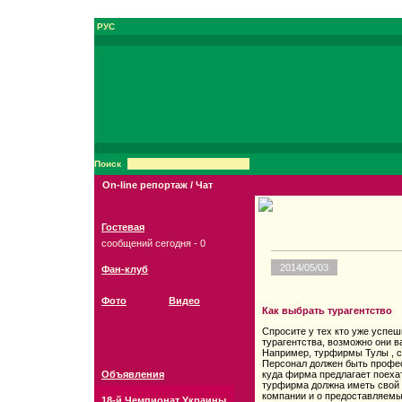
РУС
Поиск
On-line репортаж / Чат
Гостевая
сообщений сегодня - 0
2014/05/03
Фан-клуб
Фото
Видео
Как выбрать турагентство
Спросите у тех кто уже успеш
турагентства, возможно они в
Например, турфирмы Тулы , с
Персонал должен быть профес
Объявления
куда фирма предлагает поеха
турфирма должна иметь свой
компании и о предоставляемы
18-й Чемпионат Украины