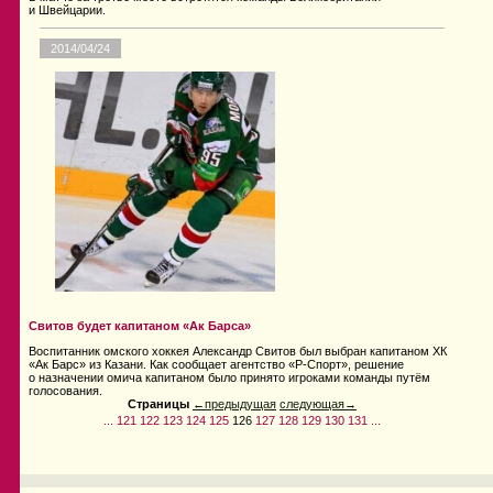
и Швейцарии.
2014/04/24
Свитов будет капитаном «Ак Барса»
Воспитанник омского хоккея Александр Свитов был выбран капитаном ХК
«Ак Барс» из Казани. Как сообщает агентство «Р-Спорт», решение
о назначении омича капитаном было принято игроками команды путём
голосования.
Страницы
←предыдущая
следующая→
...
121
122
123
124
125
126
127
128
129
130
131
...