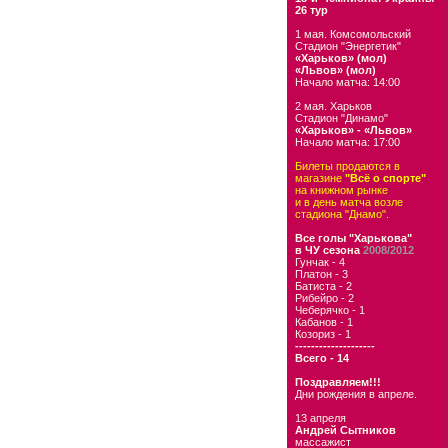
26 тур
1 мая. Комсомольский
Стадион "Энергетик"
«Харьков» (мол)
«Львов» (мол)
Начало матча: 14:00
2 мая. Харьков
Стадион "Динамо"
«Харьков» - «Львов»
Начало матча: 17:00
Билеты продаются в
магазине
"Всё о спорте"
на книжном рынке
и в день матча возле
стадиона "Днамо".
Все голы "Харькова"
в ЧУ сезона
2008/2012
Гунчак - 4
Платон - 3
Батиста - 2
Рибейро - 2
Чеберячко - 1
Кабанов - 1
Козориз - 1
--------------------
Всего - 14
Поздравляем!!!
Дни рождения в апреле.
13 апреля
Андрей Сытников
массажист