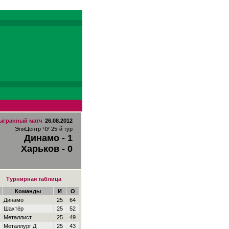
ыгранный матч
26.08.2012
ЭпиЦентр ЧУ 25-й тур
Динамо - 1
Харьков - 0
Турнирная таблица
Команды
И
О
Динамо
25
64
Шахтёр
25
52
Металлист
25
49
Металлург Д
25
43