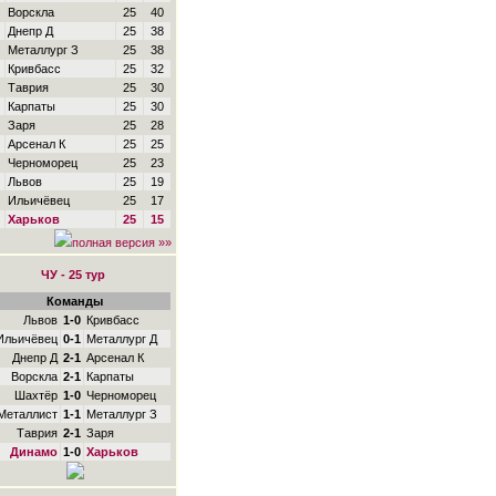
Ворскла
25
40
Днепр Д
25
38
Металлург З
25
38
Кривбасс
25
32
Таврия
25
30
Карпаты
25
30
Заря
25
28
Арсенал К
25
25
Черноморец
25
23
Львов
25
19
Ильичёвец
25
17
Харьков
25
15
полная версия »»
ЧУ - 25 тур
Команды
Львов
1-0
Кривбасс
Ильичёвец
0-1
Металлург Д
Днепр Д
2-1
Арсенал К
Ворскла
2-1
Карпаты
Шахтёр
1-0
Черноморец
Металлист
1-1
Металлург З
Таврия
2-1
Заря
Динамо
1-0
Харьков