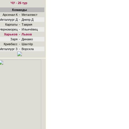
ЧУ - 26 тур
Команды
Арсенал К
-
Металлист
Металлург Д
-
Днепр Д
Карпаты
-
Таврия
Черноморец
-
Ильичёвец
Харьков
-
Львов
Заря
-
Динамо
Кривбасс
-
Шахтёр
Металлург З
-
Ворскла