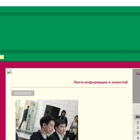
С
Лента информации и новостей
2014/04/28
№
1
2
3
4