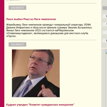
2014/04/27
Лион выбил Реал из Лиги чемпионов
Жеребьевку Лиги чемпионов проведут генеральный секретарь УЕФА
Джанни Инфантино и nbsp;посол финала турнира Эмилио Бутрагеньо.
Финал Лиги чемпионов-2015 состоится наPберлинском
«Олимпиаштадионе», являющемся домашним для местного клуба
«Герта».
2014/04/27
Кудрин учредил "Комитет гражданских инициатив"