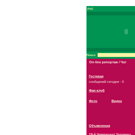
РУС
Поиск
On-line репортаж / Чат
Гостевая
сообщений сегодня - 0
Фан-клуб
Фото
Видео
Объявления
18-й Чемпионат Украины