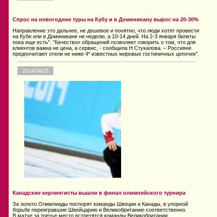
Спрос на новогодние туры на Кубу и в Доминикану вырос на 20-30%
Направление это дальнее, не дешевое и понятно, что люди хотят провести
на Кубе или в Доминикане не неделю, а 10-14 дней. На 2-3 января билеты
пока еще есть". "Качество» обращений позволяет говорить о том, что для
клиентов важна не цена, а сервис, - сообщила Н.Стукалова. – Россияне
предпочитают отели не ниже 4* известных мировых гостиничных цепочек".
2014/04/25
Канадские керлингисты вышли в финал олимпийского турнира
За золото Олимпиады поспорят команды Швеции и Канады, в упорной
борьбе переигравшие Швейцарию и Великобританию соответственно.
В матче за третье место встретятся команды Великобритании