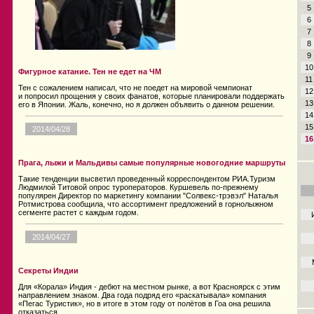
5
6
7
8
9
10
Фигурное катание. Тен не едет на ЧМ
11
Тен с сожалением написал, что не поедет на мировой чемпионат
12
и попросил прощения у своих фанатов, которые планировали поддержать
13
его в Японии. Жаль, конечно, но я должен объявить о данном решении.
14
15
2014/04/28
16
Прага, лыжи и Мальдивы самые популярные новогодние маршруты
Такие тенденции высветил проведенный корреспондентом РИА.Туризм
Людмилой Титовой опрос туроператоров. Куршевель по-прежнему
популярен Директор по маркетингу компании "Солвекс-трэвэл" Наталья
Ротмистрова сообщила, что ассортимент предложений в горнолыжном
сегменте растет с каждым годом.
2014/04/27
Секреты Индии
Для «Корала» Индия - дебют на местном рынке, а вот Красноярск с этим
направлением знаком. Два года подряд его «раскатывала» компания
«Пегас Туристик», но в итоге в этом году от полётов в Гоа она решила
отказаться.