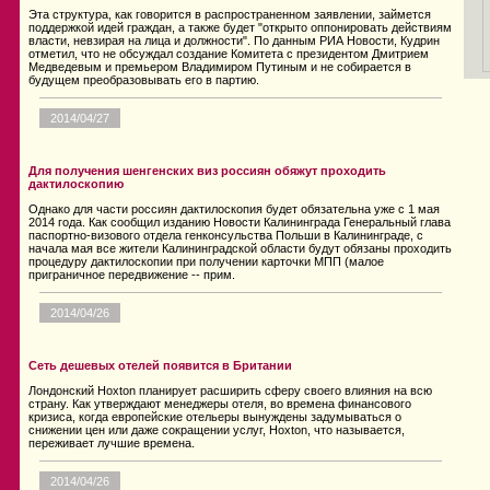
Эта структура, как говорится в распространенном заявлении, займется
поддержкой идей граждан, а также будет "открыто оппонировать действиям
власти, невзирая на лица и должности". По данным РИА Новости, Кудрин
отметил, что не обсуждал создание Комитета с президентом Дмитрием
Медведевым и премьером Владимиром Путиным и не собирается в
будущем преобразовывать его в партию.
2014/04/27
Для получения шенгенских виз россиян обяжут проходить
дактилоскопию
Однако для части россиян дактилоскопия будет обязательна уже с 1 мая
2014 года. Как сообщил изданию Новости Калининграда Генеральный глава
паспортно-визового отдела генконсульства Польши в Калининграде, с
начала мая все жители Калининградской области будут обязаны проходить
процедуру дактилоскопии при получении карточки МПП (малое
приграничное передвижение -- прим.
2014/04/26
Сеть дешевых отелей появится в Британии
Лондонский Hoxton планирует расширить сферу своего влияния на всю
страну. Как утверждают менеджеры отеля, во времена финансового
кризиса, когда европейские отельеры вынуждены задумываться о
снижении цен или даже сокращении услуг, Hoxton, что называется,
переживает лучшие времена.
2014/04/26