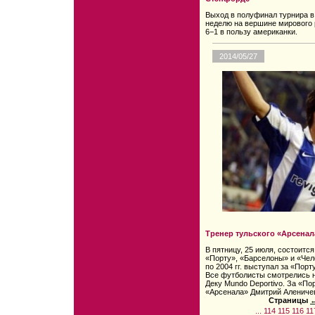
Выход в полуфинал турнира 
неделю на вершине мирового 
6−1 в пользу американки.
2014/05/27
Тренер тульского «Арсенал
В пятницу, 25 июля, состоит
«Порту», «Барселоны» и «Челс
по 2004 гг. выступал за «Порт
Все футболисты смотрелись н
Деку Mundo Deportivo. За «По
«Арсенала» Дмитрий Алениче
Страницы
←
...
114
115
116
11