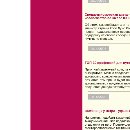
2014/05/29
Средиземноморская диета -
человечества по шкале ЮН
Об этом, как сообщает агент
министр страны Хосе Луис Ро
просит поддержки всех европе
поддержку от своего соседа П
ничуть не меньше.
2014/05/28
ТОП-10 профессий для пут
Приятный замкнутый круг, из 
выбираться! Можно продавать
договоры с конкретными зака
познания, тем проще будет н
договариваться придётся зара
получения дохода потребуется
2014/05/28
Гостиницы у метро - удачн
Например, подойдет какая-ни
Академическая , что недалеко
отдалении от него. Преимуще
Месторасположение гостиницы