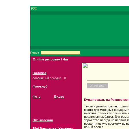
РУС
Поиск
On-line репортаж / Чат
Гостевая
сообщений сегодня - 0
2014/05/30
Фан-клуб
Фото
Видео
Куда поехать на Рождестве
Тысячи детей отсылают свои 
место для молодых сердцем и
включая, таких как олени или
подледная рыбалка. Для рома
Объявления
торжества всегда на первом м
романтическую прогулку до р
на 5-й авеню.
18-й Чемпионат Украины