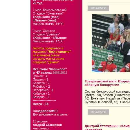
26 тур
2014/05/30
1 мая. Комсомольский
Стадион "Энергетик"
«Харьков» (мол)
«Львов» (мол)
Начало матча: 14:00
2 мая. Харьков
Стадион "Динамо"
«Харьков» - «Львов»
Начало матча: 17:00
Билеты продаются в
магазине
"Всё о спорте"
на книжном рынке
и в день матча возле
стадиона "Днамо".
Все голы "Харькова"
в ЧУ сезона
2008/2012
Гунчак - 4
Платон - 3
Товарищеский матч. Втора
Батиста - 2
сборную Белоруссии
Рибейро - 2
Чеберячко - 1
Состав белорусской команды: 
Кабанов - 1
(Витус, 73), Козлов (Политеви
Козориз - 1
46), Букаткин, Нехайчик (Пере
--------------------
Зубович (Соловей, 46), Скавы
Всего - 14
Поздравляем!!!
2014/05/30
Дни рождения в апреле.
13 апреля
Андрей Сытников
Дмитрий Устюжанин: «Кома
массажист
уважение»